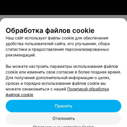
Обработка файлов cookie
О проекте
Новости проекта
Размещение рекламы
Наш сайт использует файлы cookie для обеспечения
Вакансии
Публичный договор
Способы оплаты
удобства пользователей сайта, его улучшения, сбора
статистики и предоставления персонализированных
Публичный договор по использованию сервиса
рекомендаций.
«Афиша»
Пользовательское соглашение
Вы можете настроить параметры использования файлов
cookie или изменить свое согласие в более позднее время.
Написать в поддержку
Для получения дополнительной информации о целях,
Связаться по вопросам сотрудничества
сроках и порядке использования файлов cookie вы
Написать руководителю relax.by
можете ознакомиться с нашей
Политикой обработки
файлов cookie
Персональные настройки cookie
Обработка персональных данных
Принять
Отклонить
© 2026 ООО «Артокс Лаб», УНП 191700409, регистрирующий орган -